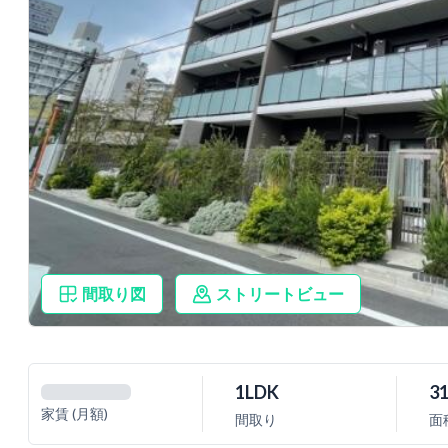
間取り図
ストリートビュー
1LDK
31
家賃 (月額)
間取り
面